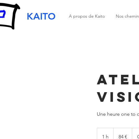
KAITO
A propos de Kaito
Nos chemin
Atel
visi
Une heure one to 
84
euros
1 h
1
84 €