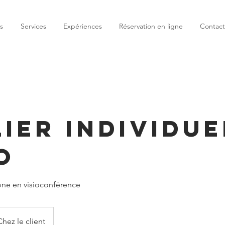
s
Services
Expériences
Réservation en ligne
Contact
ier individue
o
one en visioconférence
Chez le client